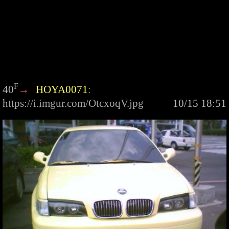
F
40
→
HOYA0071
: 
https://i.imgur.com/OtcxoqV.jpg