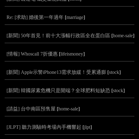
Re: [求助] 婚後第一年過年
[
marriage
]
[新聞] 50年首見！前十大漲幅行政區全在蛋白區
[
home-sale
]
[情報] Whoscall 7折優惠
[
lifeismoney
]
[新聞] Apple示警iPhone13需求放緩！受累通膨
[
stock
]
[新聞] 韓國尿素危機只是開端？全球肥料短缺恐
[
stock
]
[請益] 台中南區預售屋
[
home-sale
]
[JLPT] 聽力測驗時考場內手機響起
[
jlpt
]