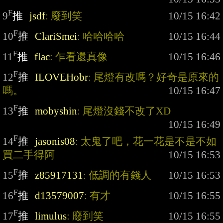
F
9
推
jsdf
: 廢到笑
F
10
推
ClariSmei
: 哈哈哈哈
F
11
推
flac
: 乍看還真像
F
12
推
ILOVEHobr
: 尾燈有改嗎？好奇是原來的
嗎。
F
13
推
mobyshin
: 尾燈沒錢不改了XD
F
14
推
jasonis08
: 太鬼了吧，花一花是不是不如
買二手得阿
F
15
推
z85917131
: 低調的有錢人
F
16
推
d13579007
: 有才
F
17
推
limulus
: 廢到笑