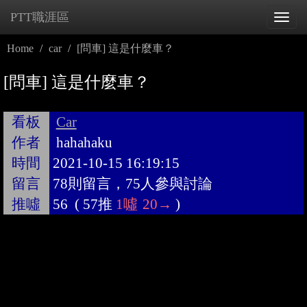
PTT職涯區
Tog
navi
Home
car
[問車] 這是什麼車？
[問車] 這是什麼車？
看板
Car
作者
hahahaku
時間
2021-10-15 16:19:15
留言
78則留言，75人參與討論
推噓
56
(
57推
1噓
20→
)