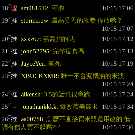
F
18
噓
sm981512
: 可憐
F
19
推
stormcrow
: 最高妥善的米漿 你敢嘴？
F
20
推
zxxz67
: 嘉義拍的嗎
F
21
推
john52795
: 完整度真高
F
22
推
JayceYen
: 笑死
F
23
推
XBUCKXMR
: 唯一不會漏機油的米漿
F
24
推
aikensh
: 3.5的話也很會跑
F
25
→
jonathankkkk
: 爆改蓋美麗啦
F
26
推
aa00788
: 怎麼不直接買米漿還用改的 低
調有錢人買不起嗎???