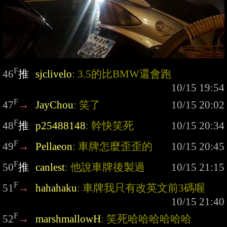
F
46
推
sjclivelo
: 3.5的比BMW還會跑
F
47
→
JayChou
: 笑了
F
48
推
p25488148
: 幹快笑死
F
49
→
Pellaeon
: 車牌怎麼歪歪的
F
50
推
canlest
: 他說車牌後製過
F
51
→
hahahaku
: 車牌我只有改英文前3碼喔
F
52
→
marshmallowH
: 笑死哈哈哈哈哈哈