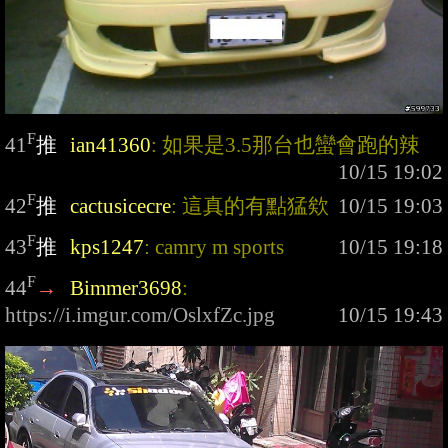
F
41
推
ian41360
: 如果是3.5那台也蠻會跑的辣
F
42
推
cactusicecre
: 這真的有點猛欸
F
43
推
kps1247
: camry m sports
F
44
→
Bimmer3698
: 
https://i.imgur.com/OslxfZc.jpg