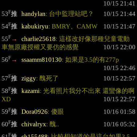
F
53
推
handylan
: 台中監理站吧？
F
54
推
kabukiryu
: BMRY、CAMW
F
55
→
charlie25618
: 這樣改好像那種兒童電動
車無原廠授權又要仿的感覺
F
56
→
ssaamm810130
: 如果是3.5的有277p
F
57
推
ziggy
: 醜死了
F
58
推
kazami
: 光看照片我分不出來 還蠻像的啊 
XD
F
59
推
Dora0926
: 傻眼
F
60
推
chivalryx
: 醜..
F
61
推
ch155488
: 比較想知道的是這台如果3.5