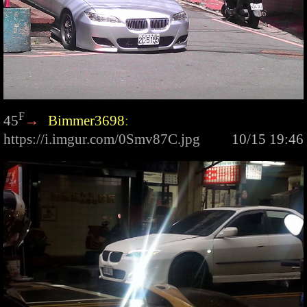
F
45
→
Bimmer3698
: 
https://i.imgur.com/0Smv87C.jpg