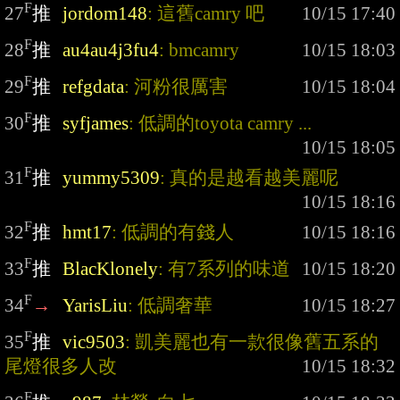
F
27
推
jordom148
: 這舊camry 吧
F
28
推
au4au4j3fu4
: bmcamry
F
29
推
refgdata
: 河粉很厲害
F
30
推
syfjames
: 低調的toyota camry ...
F
31
推
yummy5309
: 真的是越看越美麗呢
F
32
推
hmt17
: 低調的有錢人
F
33
推
BlacKlonely
: 有7系列的味道
F
34
→
YarisLiu
: 低調奢華
F
35
推
vic9503
: 凱美麗也有一款很像舊五系的
尾燈很多人改
F