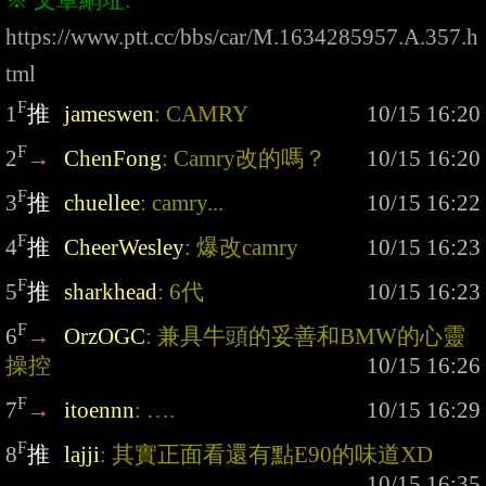
https://www.ptt.cc/bbs/car/M.1634285957.A.357.h
tml
F
1
推
jameswen
: CAMRY
F
2
→
ChenFong
: Camry改的嗎？
F
3
推
chuellee
: camry...
F
4
推
CheerWesley
: 爆改camry
F
5
推
sharkhead
: 6代
F
6
→
OrzOGC
: 兼具牛頭的妥善和BMW的心靈
操控
F
7
→
itoennn
: ….
F
8
推
lajji
: 其實正面看還有點E90的味道XD