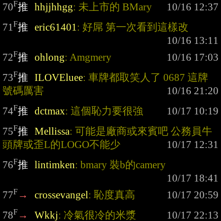
F
70
推
hhjjhhgg
: 未上市的 BMary
F
71
推
eric61401
: 好屌 第一次看到這樣改
F
72
推
ohlong
: Amgmery
F
73
推
ILOVEluee
: 車牌都取笑人了 0687 這牌
號碼厲害
F
74
推
dctmax
: 這個恥力要很強
F
75
推
Mellissa
: 可能是廠商或來賓吧 公務員牛
頭牌或歪L的LOGO不能少
F
76
推
lintimken
: bmary 裝b的camery
F
77
→
crossevangel
: 恥度真高
F
78
→
Wkkj
: 冷氣很冷的米漿