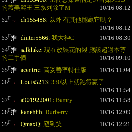
的蓋美麗王 三系列除了M
F
62
→
ch155488
: 以外 有其他能贏它嗎？
F
63
推
dinter5566
: 我大神C
F
64
推
salklake
: 現在改裝花的錢 應該超過本尊
的二手價
F
65
推
acentric
: 高妥善率特仕版
F
66
→
Louis5213
: 330以上就跑得贏了
F
67
→
a901922001
: Bamry
F
68
推
kanehhh
: Burberry
F
69
→
QmaxQ
: 廢到笑