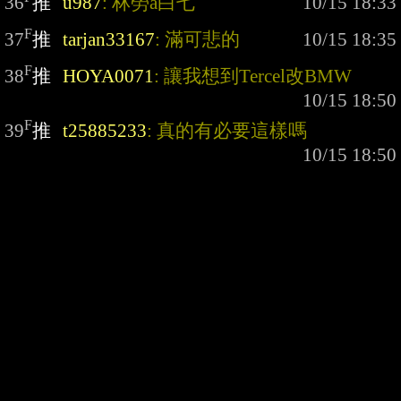
36
推
u987
: 林勞a白七
F
37
推
tarjan33167
: 滿可悲的
F
38
推
HOYA0071
: 讓我想到Tercel改BMW
F
39
推
t25885233
: 真的有必要這樣嗎