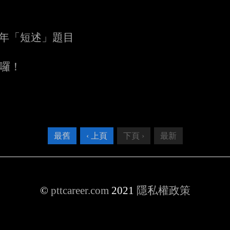
歷年「短述」題目
名囉！
最舊
‹ 上頁
下頁 ›
最新
©
pttcareer.com
2021
隱私權政策