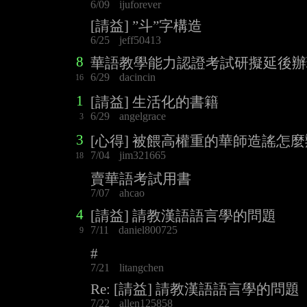
6/09
ijuforever
[請益] ”斗”字構造
6/25
jeff50413
8
華語教學能力認證考試研擬延後辦
6/29
dacincin
16
1
[請益] 生活化的書籍
6/29
angelgrace
3
3
[心得] 被餵高權重的華師造謠怎
7/04
jim321665
18
賣華語考試用書
7/07
ahcao
4
[請益] 請教漢語語言學的問題
7/11
daniel800725
9
#
7/21
litangchen
Re: [請益] 請教漢語語言學的問題
7/22
allen125858