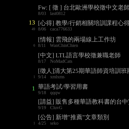
Fw: [ 徵 ] 台北歐洲學校徵中文老師 (Chin
8/03
last0812
13
[心得] 教學/行銷相關培訓課程心
8/06
caca776633
49
[情報] 雲飛的兩場線上工作坊
8/11
WanChinChien
6
[中文] LTL語言學校徵兼職老師
8/17
NoMadCats
[徵人]清大第25期華語師資培訓
9/14
xmlxms
1
華語考試/學習用書
1
9/18
qqqw
[請益] 販售多種華語教科書的台
9/19
CluvG
[公告] 新增"推薦"文章類別
4/25
seko
1