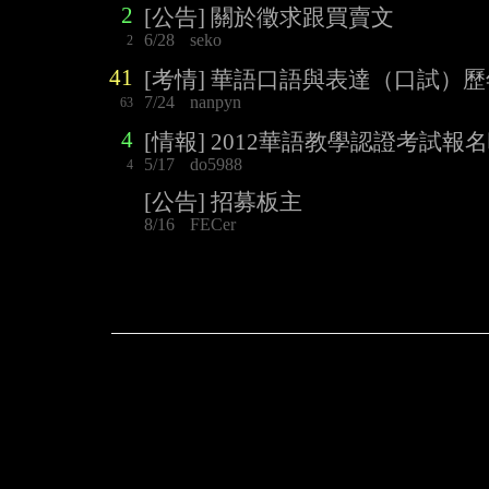
2
[公告] 關於徵求跟買賣文
6/28
seko
2
41
[考情] 華語口語與表達（口試）
7/24
nanpyn
63
4
[情報] 2012華語教學認證考試報
5/17
do5988
4
[公告] 招募板主
8/16
FECer