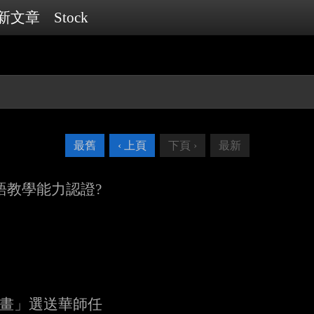
新文章
Stock
最舊
‹ 上頁
下頁 ›
最新
華語教學能力認證?
語計畫」選送華師任