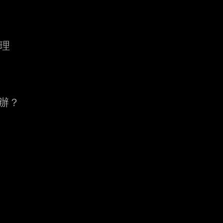
理
麼辦？