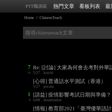
熱門文章
看板列表
最
PTT職涯區
Home
ChineseTeach
7
Re: [討論] 大家為何會去考對外
5/27
koichi
14
[心得] 普通話水平測試（香港）
5/27
pocata
1
[請益] 疫情影響考試日期與準備？
6/08
lioudondon
8
[情報] 教育部2021「臺灣優華