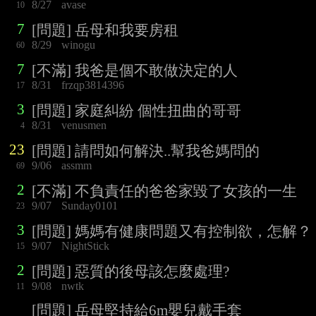
8/27
avase
10
7
[問題] 岳母和我要房租
8/29
winogu
60
7
[不滿] 我爸是個不敢做決定的人
8/31
frzqp3814396
17
3
[問題] 家庭糾紛 個性扭曲的哥哥
8/31
venusmen
4
23
[問題] 請問如何解決..幫我爸媽問的
9/06
assmm
69
2
[不滿] 不負責任的爸爸家毀了女孩的一生
9/07
Sunday0101
23
3
[問題] 媽媽有健康問題又有控制欲，怎解？
9/07
NightStick
15
2
[問題] 惡質的後母該怎麼處理?
9/08
nwtk
11
[問題] 岳母堅持給6m嬰兒戴手套