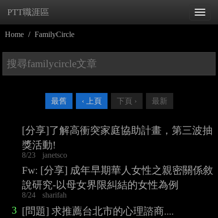
PTT職涯區
Tog
navi
Home
FamilyCircle
最舊
‹ 上頁
下頁 ›
最新
[分享]了解高衝突家庭協助計畫，第三波抽
獎活動!
8/23
janetsco
Fw: [分享] 成年早期華人女性之親密關係敘
說研究-以母女界限糾結的女性為例
8/24
sharifah
3
[問題] 求推薦台北市的心理諮商....