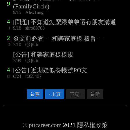
9
(FamilyCircle)
9/15
AlexTang
4
[問題] 不知道怎麼跟弟弟還有朋友溝通
9/18
skro80708
1
2
發文前必看 ==和樂家庭板 板旨==
7/10
QQGirl
5
[公告] 和樂家庭板板規
7/09
QQGirl
4
[公告] 近期疑似養帳號PO文
6/24
it855407
13
最舊
‹ 上頁
下頁 ›
最新
©
pttcareer.com
2021
隱私權政策