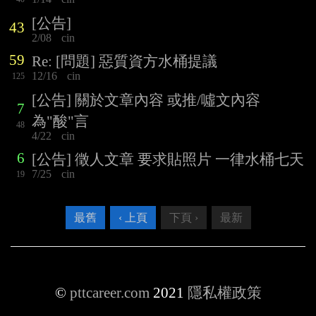
[公告]
43
2/08
cin
59
Re: [問題] 惡質資方水桶提議
12/16
cin
125
[公告] 關於文章內容 或推/噓文內容
7
為"酸"言
48
4/22
cin
6
[公告] 徵人文章 要求貼照片 一律水桶七天
7/25
cin
19
最舊
‹ 上頁
下頁 ›
最新
©
pttcareer.com
2021
隱私權政策