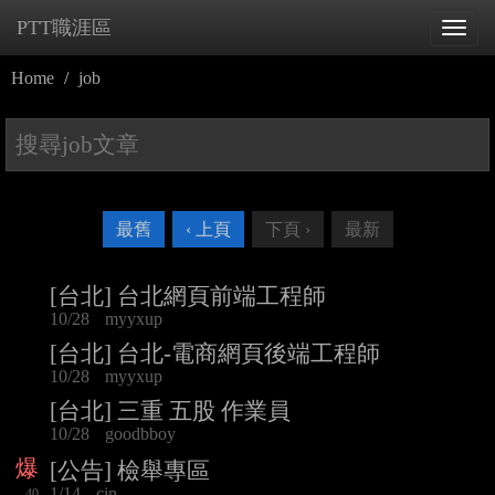
PTT職涯區
Tog
navi
Home
job
最舊
‹ 上頁
下頁 ›
最新
[台北] 台北網頁前端工程師
10/28
myyxup
[台北] 台北-電商網頁後端工程師
10/28
myyxup
[台北] 三重 五股 作業員
10/28
goodbboy
爆
[公告] 檢舉專區
1/14
cin
40