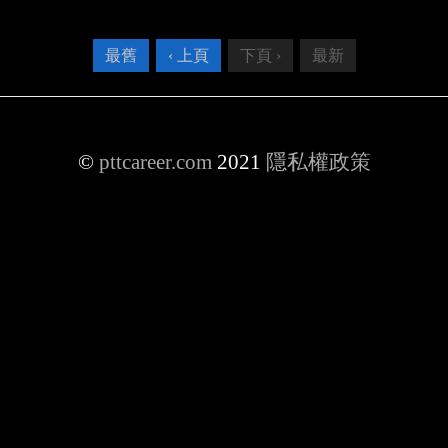
最舊
‹ 上頁
下頁 ›
最新
©
pttcareer.com
2021
隱私權政策