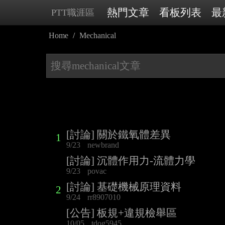
熱門文章
看板列表
最
PTT職涯區
Home
Mechanical
[討論] 關於鐵氧體差異
1
9/23
newbrand
[討論] 沉體作用力-流體力學
9/23
povac
[討論] 基礎機械原理資料
2
9/24
rr8907010
[公告] 板規+違規檢舉區
10/05
tdog5945