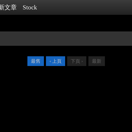
新文章
Stock
最舊
‹ 上頁
下頁 ›
最新