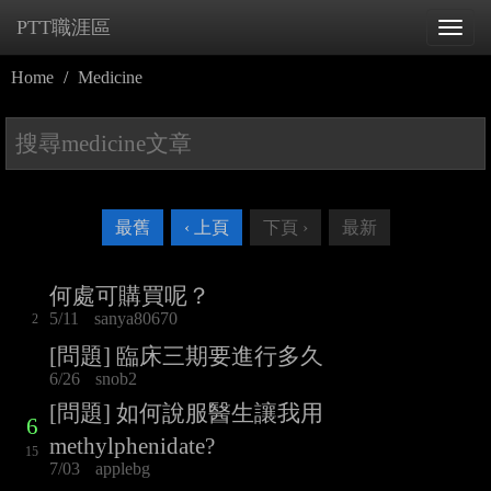
PTT職涯區
Tog
navi
Home
Medicine
最舊
‹ 上頁
下頁 ›
最新
何處可購買呢？
5/11
sanya80670
2
[問題] 臨床三期要進行多久
6/26
snob2
[問題] 如何說服醫生讓我用
6
methylphenidate?
15
7/03
applebg