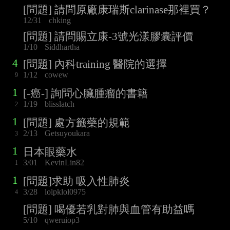
[問題] 請問原廠康瑞斯clarinase那裡買？
12/31
chking
[問題] 請問賜立康-3號光漾膠囊評價
1/10
Siddhartha
4
[問題] 內科training 醫院的選擇
1/12
cowew
9
1
[-癌-] 詢問心臟腫瘤的書籍
1/19
blisslatch
2
1
[問題] 處方籤藥的規範
2/13
Getsuyoukara
3
1
日本眼藥水
3/01
KevinLin82
1
1
[問題]求助 吸入性肺炎
3/28
lolpklol0975
4
[問題] 喝優若乳對肺與血管有助益嗎
5/10
qweruiop3