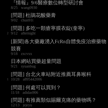
『情報』9/6醫療數位轉型研討會
8/25
wang0930
[問題] 杜鵑花酸藥膏
9/02
chun91t
[問題] 多吃一顆瘡寧膜衣錠(奎寧)
9/12
afternight
2
[新聞]各大藥廠湧入FcRn自體免疫治療藥物
競賽
9/18
zxcvxx
日本網站買藥超量問題
9/21
syuanbug
[問題] 台北火車站附近推薦耳鼻喉科
10/28
a895442006
1
[問題] 何處可以買到？
11/18
adidas906
[問題] 有推薦類似賜爾克痛的藥物嗎？
12/13
jejeyu