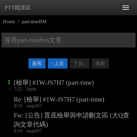
PTT職涯區
Tog
navi
Home
part-timeBM
最舊
‹ 上頁
下頁 ›
最新
1
[檢舉] #1W-JS7H7 (part-time)
7/22
laptic
1
Re: [檢舉] #1W-JS7H7 (part-time)
8/10
angel07
Fw: [公告] 置底檢舉與申請刪文區 (大Q查
詢文章代碼)
8/19
angel07