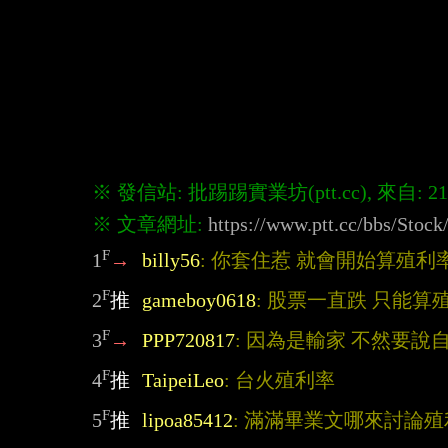
※ 文章網址: 
https://www.ptt.cc/bbs/Sto
F
1
→
billy56
: 你套住惹 就會開始算殖利
F
2
推
gameboy0618
: 股票一直跌 只能算
F
3
→
PPP720817
: 因為是輸家 不然要說
F
4
推
TaipeiLeo
: 台火殖利率
F
5
推
lipoa85412
: 滿滿畢業文哪來討論殖