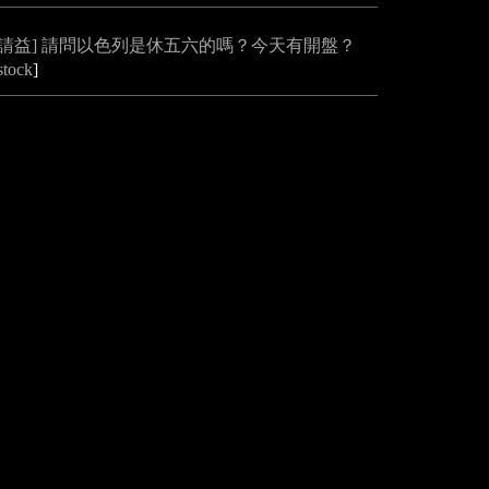
[請益] 請問以色列是休五六的嗎？今天有開盤？
stock
]