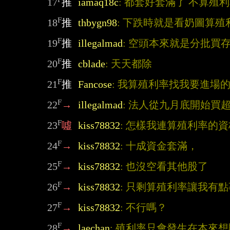
17
推
iamaq18c
: 都套好套滿了 不算殖
F
18
推
thbygn98
: 下跌時就是看奶圖算殖
F
19
推
illegalmad
: 空頭本來就是分批買
F
20
推
cblade
: 天天都除
F
21
推
Fancose
: 我算殖利率找我要進場
F
22
→
illegalmad
: 法人從九月底開始買
F
23
噓
kiss78832
: 怎樣我連算殖利率的
F
24
→
kiss78832
: 十成資金套滿，
F
25
→
kiss78832
: 也沒空看其他股了
F
26
→
kiss78832
: 只剩算殖利率讓我有
F
27
→
kiss78832
: 不行嗎？
F
28
→
laechan
: 殖利率只會發生在本來