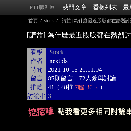
熱門文章
看板列表
最
PTT職涯區
首頁
stock
[請益] 為什麼最近股版都在熱烈
[請益] 為什麼最近股版都在熱烈
看板
Stock
作者
nextpls
時間
2021-10-13 20:11:04
留言
85則留言，72人參與討論
推噓
41
(
48推
7噓
30→
)
討論串
3