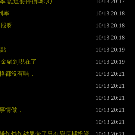
利率 難道要停損嗎QQ
利率
存股呀
的點
超金融到現在了
資格都沒有嗎，
點事情做，
想賺短炒短結果套了只有變長期投資