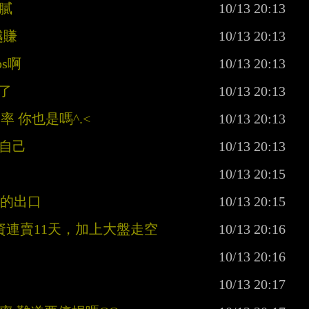
行膩
越賺
s啊
了
率 你也是嗎^.<
慰自己
己的出口
資連賣11天，加上大盤走空