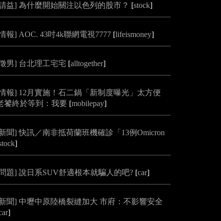
[請益] 為什麼開始關注以色列的股市？
[
stock
]
[情報] AOC. 43吋4k聯網電視7777
[
lifeismoney
]
[徵男] 台北理工宅宅
[
alltogether
]
[情報] 12月實施！石二鍋「新制度曝光」太方便
老饕終於等到：我要
[
mobilepay
]
[新聞] 快訊／南非抵荷蘭班機確診「13例Omicron
stock
]
[問題] 說日系SUV舒適根本就騙人的吧?
[
car
]
[新聞] 中壢中原陸橋裂縫加大 市府：不影響安全
car
]