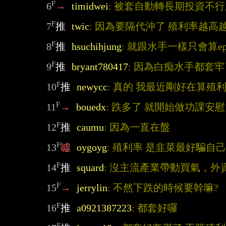
F
6
→
timidwei
: 被套自動轉長期投資不
F
7
推
twic
: 因為要隔代沖了 殖利率越高
F
8
推
hsuchihjung
: 就跟水手一樣只會算ep
F
9
推
bryant780417
: 因為白痴水手都套牢
F
10
推
newycc
: 真的 我最近剛好在算殖利
F
11
→
bouedx
: 跌多了 就開始做功課安
F
12
推
caumu
: 因為一直在盤
F
13
噓
oygoyg
: 殖利率 是韭菜最好騙自
F
14
推
squard
: 沒主流產業帶動買氣，外
F
15
→
jerrylin
: 不然下跌的時候要幹嘛?
F
16
推
a0921387223
: 都套好囉
F