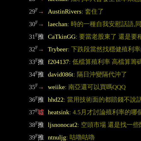
F
29
→
AustinRivers
: 套住了
F
30
→
laechan
: 時的一種自我安慰話語,同
F
31
推
CaTkinGG
: 要當老股東了 還是
F
32
→
Trybeer
: 下跌段當然找穩健殖利
F
33
推
f204137
: 低檔算殖利率 高檔算籌
F
34
推
david086t
: 隔日沖變隔代沖了
F
35
→
weiike
: 南亞還可以買嗎QQQ
F
36
推
hhd22
: 當用技術面的都賠錢不說
F
37
噓
heatsink
: 4.5月才討論殖利率
F
38
推
ljsnonocat2
: 空頭市場 還是找一
F
39
推
ntnuljg
: 咕嚕咕嚕