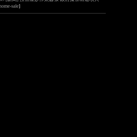
home-sale
]