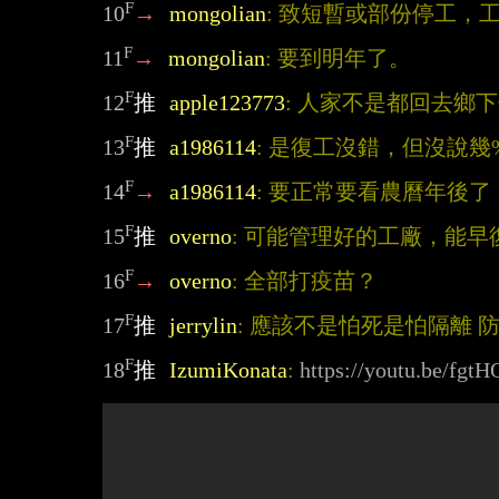
F
10
→
mongolian
: 致短暫或部份停工，
F
11
→
mongolian
: 要到明年了。
F
12
推
apple123773
: 人家不是都回去鄉
F
13
推
a1986114
: 是復工沒錯，但沒說幾%
F
14
→
a1986114
: 要正常要看農曆年後了
F
15
推
overno
: 可能管理好的工廠，能
F
16
→
overno
: 全部打疫苗？
F
17
推
jerrylin
: 應該不是怕死是怕隔離 
F
18
推
IzumiKonata
: 
https://youtu.be/fg