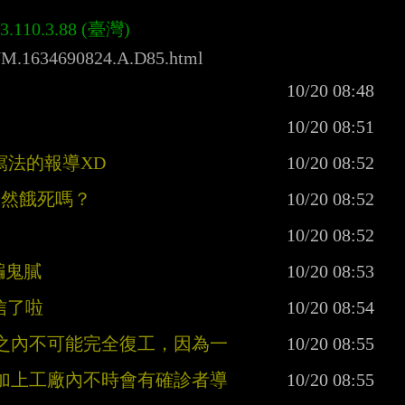
ck/M.1634690824.A.D85.html
寫法的報導XD
不然餓死嗎？
騙鬼膩
信了啦
年之內不可能完全復工，因為一
，加上工廠內不時會有確診者導