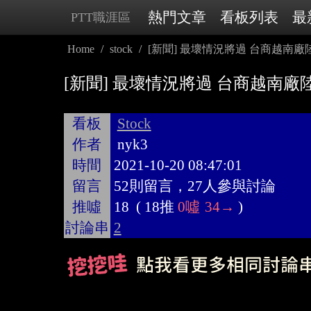
熱門文章
看板列表
最
PTT職涯區
Home
stock
[新聞] 最壞情況將過 台商越南廠
[新聞] 最壞情況將過 台商越南廠
看板
Stock
作者
nyk3
時間
2021-10-20 08:47:01
留言
52則留言，27人參與討論
推噓
18
(
18推
0噓
34→
)
討論串
2