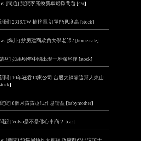
Re: [問題] 雙寶家庭換新車選擇問題
[
car
]
[新聞] 2316.TW 楠梓電 訂單能見度高
[
stock
]
Fw: [爆卦] 炒房建商欺負大學老師2
[
home-sale
]
[請益] 如果明年中國出現一堆爛尾樓
[
stock
]
[新聞] 10年狂吞10家公司 台股大鱷靠這幫人東山
stock
]
[寶寶] 8個月寶寶睡眠作息請益
[
babymother
]
[問題] Volvo是不是佛心車商？
[
car
]
Re: [新聞] 預售屋炒作太囂張 政府擬祭出這項大