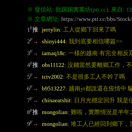
※ 文章網址: 
https://www.ptt.cc/bbs/Sto
F
1
推
jerrylin
: 工人從鄉下回來了嗎
F
2
→
shinyi444
: 我到底要相信哪篇==
F
3
→
iamaq18c
: 一樣的越南 有完全相反
F
4
推
obs11122
: 沒錢當然要離鄉工作，
F
5
→
tctv2002
: 不是很多工人不幹了嗎
F
6
→
b9513227
: 越南yt都說還在疫情中 
F
7
→
chinaeatshit
: 日月光穩定回升 我是
F
8
推
mongolian
: 難啦，實際情況是半
F
9
→
mongolian
: 堆工人已經回到鄉下