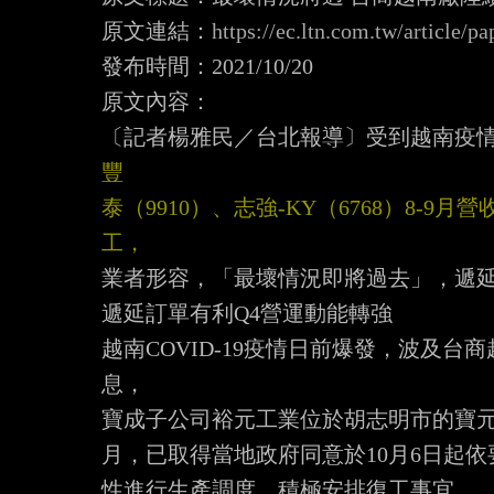
原文連結：
https://ec.ltn.com.tw/article/p
發布時間：2021/10/20

原文內容：

〔記者楊雅民／台北報導〕受到越南疫
泰（9910）、志強-KY（6768）8-
工，
業者形容，「最壞情況即將過去」，遞延
遞延訂單有利Q4營運動能轉強

越南COVID-19疫情日前爆發，波及
息，

寶成子公司裕元工業位於胡志明市的寶元
月，已取得當地政府同意於10月6日起
性進行生產調度，積極安排復工事宜。
