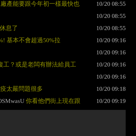
工廠產能要跟今年初一樣最快也
下休息了
! 基本不會超過50%拉
早復工？或是老闆有辦法給員工
防疫太嚴問題很多
tHOSMwasU
 你看他們街上現在跟