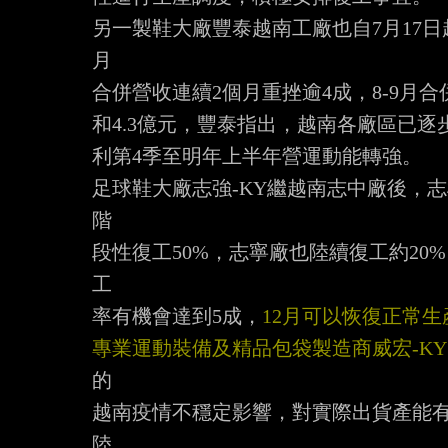
另一製鞋大廠豐泰越南工廠也自7月17日
月

合併營收連續2個月重挫逾4成，8-9月合
和4.3億元，豐泰指出，越南各廠區已逐步
利第4季至明年上半年營運動能轉強。

足球鞋大廠志強-KY繼越南志中廠後，志
階

段性復工50%，志寧廠也陸續復工約20
工

率有機會達到5成，
12月可以恢復正常生
專業運動裝備及精品包袋製造商威宏-KY（
的

越南疫情不穩定影響，對實際出貨產能有
陸
