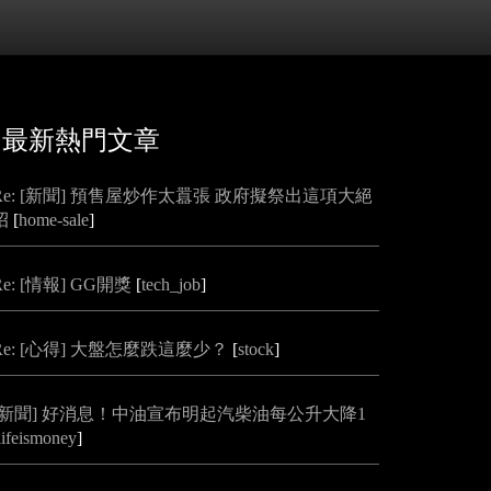
最新熱門文章
Re: [新聞] 預售屋炒作太囂張 政府擬祭出這項大絕
招
[
home-sale
]
Re: [情報] GG開獎
[
tech_job
]
Re: [心得] 大盤怎麼跌這麼少？
[
stock
]
[新聞] 好消息！中油宣布明起汽柴油每公升大降1
lifeismoney
]