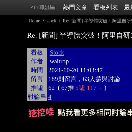
熱門文章
看板列表
最
PTT職涯區
Home
stock
Re: [新聞] 半導體突破！阿里自研
Re: [新聞] 半導體突破！阿里自研
看板
Stock
作者
waitrop
時間
2021-10-20 11:03:47
留言
189則留言，63人參與討論
推噓
62
(
67推
5噓
117→
)
討論串
4