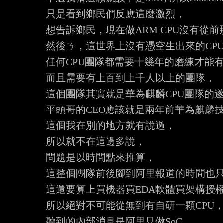
只是看到鄉民們反應這麼激烈，

想告訴鄉民，現在做ARM CPU沒有從前
然後ㄋ，這世界上沒有憑空生出來的CPU
任何CPU團隊都需要十幾年的磨練才能有
而且需要有上百到上千人以上的團隊，

這個團隊其實就是華為麒麟CPU團隊的遂
平頭哥的CEO應該就是兩年前華為麒麟技術
這個我在別的地方就有說過，

所以就不在這邊多說，

問題是以時間點來推算，

這整個團隊前後腳到阿里報道的時間也只
這還要算上買機器買EDA軟體買架構授權
所以絕對不可能從無到有自研一顆CPU，
聽到的內部消息是阿里只做SoC,
