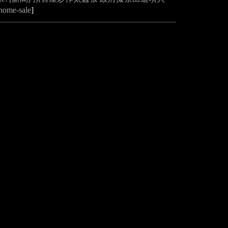
home-sale
]