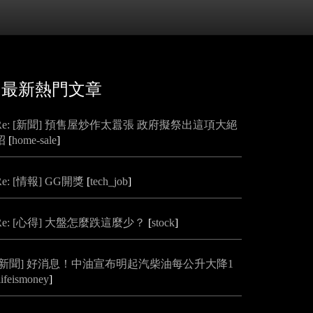
最新熱門文章
Re: [新聞] 預售屋炒作太囂張 政府擬祭出這項大絕
招
[
home-sale
]
Re: [情報] GG開獎
[
tech_job
]
Re: [心得] 大盤怎麼跌這麼少？
[
stock
]
[新聞] 好消息！中油宣布明起汽柴油每公升大降1
lifeismoney
]