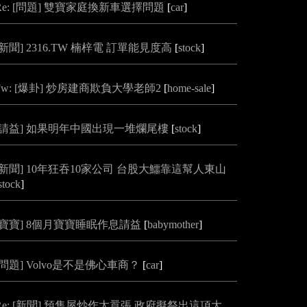
Re: [問題] 雙寶家庭換新車選擇問題
[
car
]
[新聞] 2316.TW 楠梓電 訂單能見度高
[
stock
]
Fw: [爆卦] 炒房建商欺負大學老師2
[
home-sale
]
[請益] 如果明年中國出現一堆爛尾樓
[
stock
]
[新聞] 10年狂吞10家公司 台股大鱷靠這幫人東山
stock
]
[寶寶] 8個月寶寶睡眠作息請益
[
babymother
]
[問題] Volvo是不是佛心車商？
[
car
]
Re: [新聞] 預售屋炒作太囂張 政府擬祭出這項大