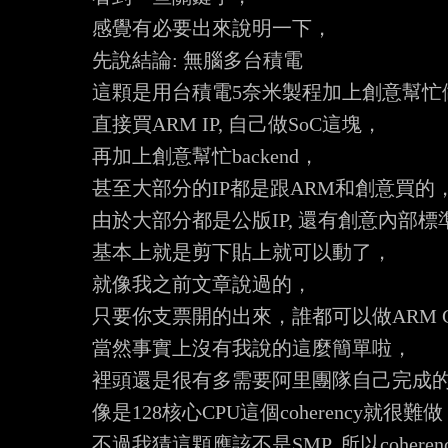
感覺有必要出來說明一下，

先說結論: 無腦多台積電

這顆是用台積電5奈米製程加上創意幫忙做design
直接買ARM IP, 自己做SoC這塊，

再加上創意幫忙backend，

甚至大部分的IP都是跟ARM和創意買的，
由於大部分都是公版IP, 還有創意內部標
基本上就是剪下貼上就可以動了，

就像我之前文章說過的，

只要你支票開的出來，誰都可以做ARM CP
當然事實上沒有我說的這麼簡單啦，

裡頭還是很有多需要阿里團隊自己完成的
像是128核心CPU這個coherency就很難做
不過我猜這顆應該不是SMP, 所以coheren