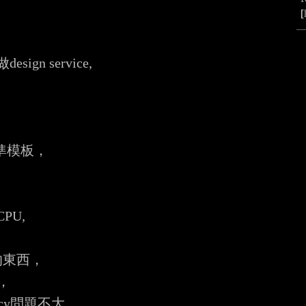
[
 service,



準模板，

U,

東西，

，

cy問題不大，
