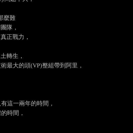
那麼難

團隊，

真正戰力，

土轉生，

最大的頭(VP)整組帶到阿里，

有這一兩年的時間，

的時間，


