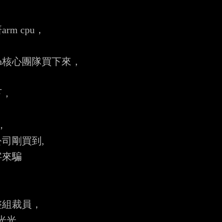
 cpu，

on核心團隊買下來，



，



剛買到,

來騙

組裁員，

光，
