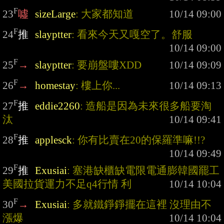
F
23
噓
sizeLarge
: 大家都知道
F
24
推
slayptter
: 看來今天又嘎空了。舒服
F
25
→
slayptter
: 要崩盤嘍XDD
F
26
→
homestay
: 樓上你...
F
27
推
eddie2260
: 造船是因為未來很多船要淘
汰
F
28
推
applesck
: 你有比賣在20的保羅準嘛!!?
F
29
推
Exusiai
: 塞港缺櫃缺電限電通膨韓國罷工
美國拉貨運力不足q4行情 利
F
30
→
Exusiai
: 多就鐵錚錚擺在這裡 沒理由不
漲爆