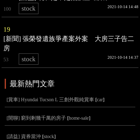
2021-10-14 14:48
stock
100
19
[新聞] 張榮發遺族爭產案外案 大房三子告二
房
2021-10-14 14:37
stock
53
最新熱門文章
[賞車] Hyundai Tucson L 三創外觀純賞車
[
car
]
[閒聊] 窮到剩幾千萬的房子
[
home-sale
]
[請益] 資券當沖
[
stock
]