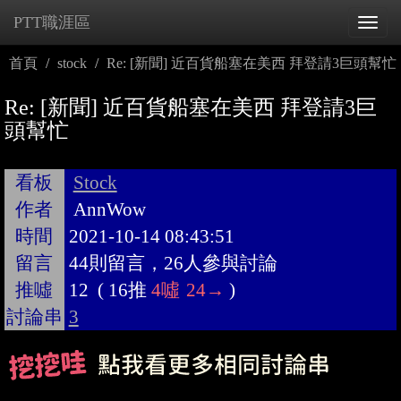
PTT職涯區
Tog
navi
首頁
stock
Re: [新聞] 近百貨船塞在美西 拜登請3巨頭幫忙
Re: [新聞] 近百貨船塞在美西 拜登請3巨
頭幫忙
看板
Stock
作者
AnnWow
時間
2021-10-14 08:43:51
留言
44則留言，26人參與討論
推噓
12
(
16推
4噓
24→
)
討論串
3