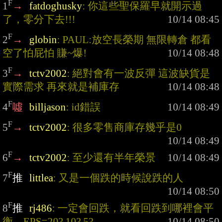
F
1
→
fatdoghusky
: 你這些聖保羅早就開示過
了，零分下去!!!
F
2
→
globin
: PAUL:放空長榮期 無限轉倉 都看
空了怕屁怕 賺~爆!
F
3
→
tctv2002
: 絕對會有一波反彈 這波缺貨是
實際需求 再來就是補庫存
F
4
噓
billjason
: id錯誤
F
5
→
tctv2002
: 很多零售商庫存幾乎是0
F
6
→
tctv2002
: 至少還有半年榮景
F
7
推
littlea
: 又是一個跌的時候說跌的人
F
8
推
rj486
: 一定會回跌，就看回跌到哪裡會平
衡，EPS=20? 10? 5?