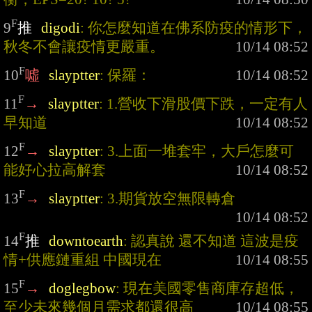
F
9
推
digodi
: 你怎麼知道在佛系防疫的情形下，
秋冬不會讓疫情更嚴重。
F
10
噓
slayptter
: 保羅：
F
11
→
slayptter
: 1.營收下滑股價下跌，一定有人
早知道
F
12
→
slayptter
: 3.上面一堆套牢，大戶怎麼可
能好心拉高解套
F
13
→
slayptter
: 3.期貨放空無限轉倉
F
14
推
downtoearth
: 認真說 還不知道 這波是疫
情+供應鏈重組 中國現在
F
15
→
doglegbow
: 現在美國零售商庫存超低，
至少未來幾個月需求都還很高