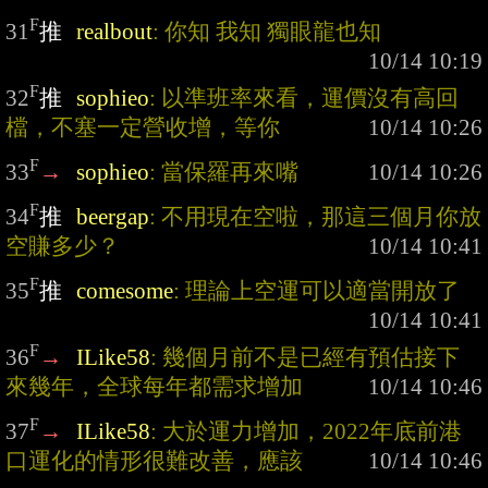
F
31
推
realbout
: 你知 我知 獨眼龍也知
F
32
推
sophieo
: 以準班率來看，運價沒有高回
檔，不塞一定營收增，等你
F
33
→
sophieo
: 當保羅再來嘴
F
34
推
beergap
: 不用現在空啦，那這三個月你放
空賺多少？
F
35
推
comesome
: 理論上空運可以適當開放了
F
36
→
ILike58
: 幾個月前不是已經有預估接下
來幾年，全球每年都需求增加
F
37
→
ILike58
: 大於運力增加，2022年底前港
口運化的情形很難改善，應該