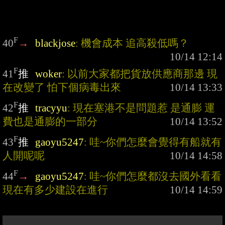
F
40
→
blackjose
: 機會成本 追高殺低嗎？
F
41
推
woker
: 以前大家都把貨放供應商那邊 現
在改變了 怕下個病毒出來
F
42
推
tracyyu
: 現在塞港不是問題惹 是通膨 運
費也是通膨的一部分
F
43
推
gaoyu5247
: 哇~你們怎麼會覺得有船就有
人開呢呢
F
44
→
gaoyu5247
: 哇~你們怎麼都沒去國外看看
現在有多少建設在進行