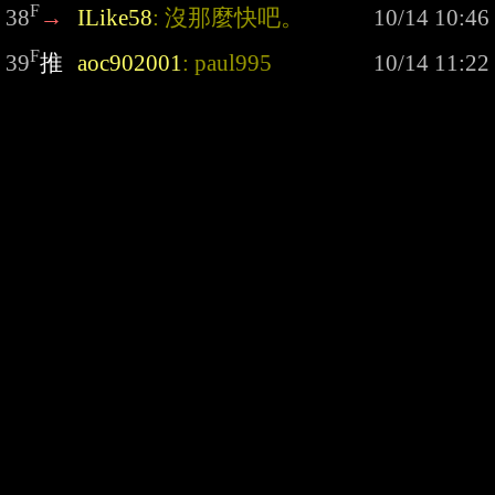
F
38
→
ILike58
: 沒那麼快吧。
F
39
推
aoc902001
: paul995