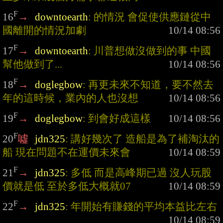
F
16
→
downtoearth
: 的情況 會促使供應鏈從中
國離開的情況加劇
F
17
→
downtoearth
: 川普想做沒做到的事 中國
幫他做到了...
F
18
→
doglegbow
: 再更未來不知道，要不然去
年的這時候，業內的人也沒想
F
19
→
doglegbow
: 到會好成這樣
F
20
噓
jdn325
: 講好幾次了 造船是為了補淘汰的
船 現在問題不在運價未來會
F
21
→
jdn325
: 多低 而是高峰期已過 沒人玩股
價就是低 至於多低大概就07
F
22
→
jdn325
: 年開始有賺錢的平均本益比左右