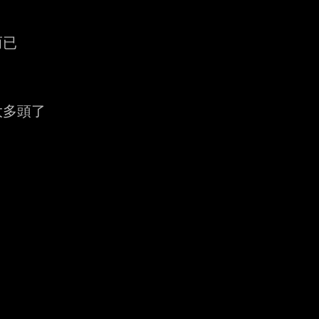
已

多頭了


