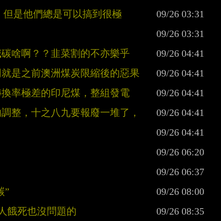
解，但是他們總是可以搞到很極
減碳啥啊？？韭菜割的不亦樂乎
明就是之前澳洲煤炭限縮後的惡果
轉換率極差的印尼煤，整組發電
的調整，十之八九要報廢一堆了，
碳”
國人餓死也沒問題的