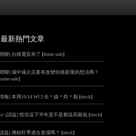
最新熱門文章
[閒聊] 台積電宣布了
[
home-sale
]
[閒聊] 城中城火災案有改變你換新屋的想法嗎？
home-sale
]
[情報] 本周10/14 WCI 全＊線＊炸＊裂
[
stock
]
Re: [請益] 投信這下半年是不是都追高殺低
[
stock
]
[請益] 傳統旺季適合進場嗎？
[
stock
]