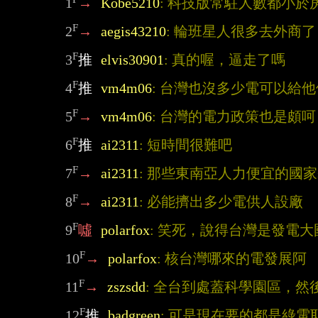
1
→
Kobe5210
: 科技版常駐人數都小於
F
2
→
aegis43210
: 輪班星人很多去外商
F
3
推
elvis30901
: 真的喔，逼走了嗎
F
4
推
vm4m06
: 台灣也沒多少電可以給
F
5
→
vm4m06
: 台灣的電力政策也是頗呵
F
6
推
ai2311
: 短時間很難吧
F
7
→
ai2311
: 那些東南亞人力便宜的國
F
8
→
ai2311
: 必能擠出多少電供人設廠
F
9
噓
polarfox
: 笑死，說得台灣是發電
F
10
→
polarfox
: 核台灣哪來的電發展阿
F
11
→
zszsdd
: 全台到處蓋科學園區，然
F
12
推
badgreen
: 可是現在要的都是綠電