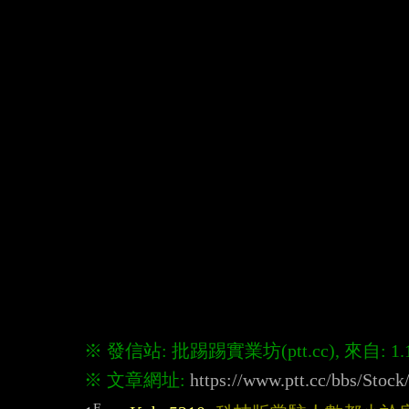
※ 文章網址: 
https://www.ptt.cc/bbs/Stoc
F