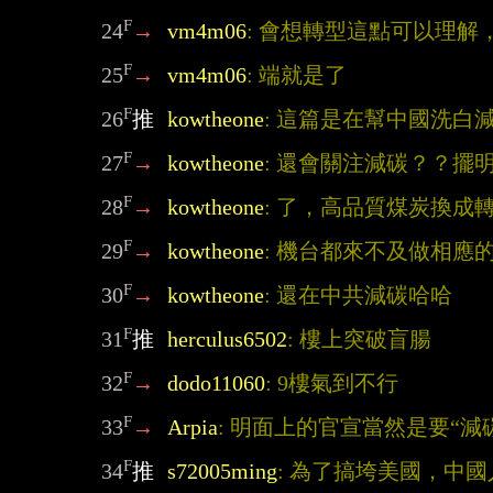
F
24
→
vm4m06
: 會想轉型這點可以理
F
25
→
vm4m06
: 端就是了
F
26
推
kowtheone
: 這篇是在幫中國洗白
F
27
→
kowtheone
: 還會關注減碳？？擺
F
28
→
kowtheone
: 了，高品質煤炭換成
F
29
→
kowtheone
: 機台都來不及做相應
F
30
→
kowtheone
: 還在中共減碳哈哈
F
31
推
herculus6502
: 樓上突破盲腸
F
32
→
dodo11060
: 9樓氣到不行
F
33
→
Arpia
: 明面上的官宣當然是要“減
F
34
推
s72005ming
: 為了搞垮美國，中