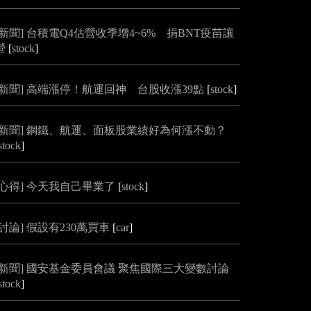
[新聞] 台積電Q4估營收季增4~6% 捐BNT疫苗讓
營
[
stock
]
[新聞] 高端漲停！航運回神 台股收漲39點
[
stock
]
[新聞] 鋼鐵、航運、面板股業績好為何漲不動？
stock
]
[心得] 今天我自己畢業了
[
stock
]
[討論] 假設有230萬買車
[
car
]
[新聞] 國安基金委員會議 聚焦國際三大變數討論
stock
]