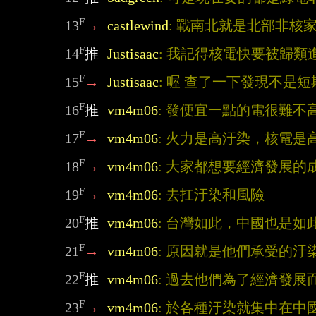
F
13
→
castlewind
: 戰南北就是北部非核
F
14
推
Justisaac
: 我記得核電快要被歸類
F
15
→
Justisaac
: 喔 查了一下發現不是短
F
16
推
vm4m06
: 發便宜一點的電很難不
F
17
→
vm4m06
: 火力是高汙染，核電是
F
18
→
vm4m06
: 大家都想要經濟發展
F
19
→
vm4m06
: 去扛汙染和風險
F
20
推
vm4m06
: 台灣如此，中國也是
F
21
→
vm4m06
: 原因就是他們承受的汙
F
22
推
vm4m06
: 過去他們為了經濟發
F
23
→
vm4m06
: 於各種汙染就集中在中