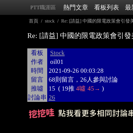
熱門文章
看板列表
最
PTT職涯區
首頁
stock
Re: [請益] 中國的限電政策會引
Re: [請益] 中國的限電政策會引
看板
Stock
作者
oil01
時間
2021-09-26 00:03:28
留言
68則留言，26人參與討論
推噓
15
(
19推
4噓
45→
)
討論串
26